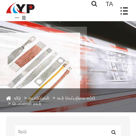
TA
வீடு
தயாரிப்புகள்
உயர் வெப்பநிலை கம்பி
டெஃப்ளான் வயர்