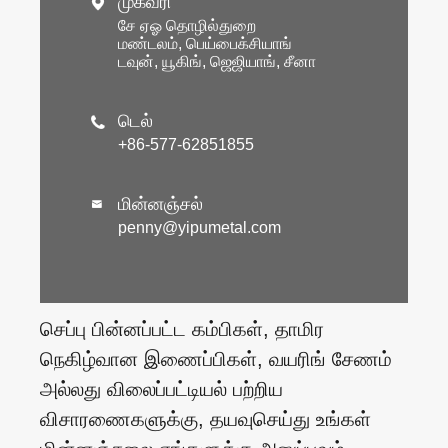
முகவரி

சே ஏஓ தொழில்துறை
மண்டலம், பெய்பைக்சியாங்
டவுன், யூகிங், ஜெஜியாங், சீனா
டெல்

+86-577-62851855
மின்னஞ்சல்

penny@yipumetal.com
செப்பு பின்னப்பட்ட கம்பிகள், தாமிர
நெகிழ்வான இணைப்பிகள், வயரிங் சேணம்
அல்லது விலைப்பட்டியல் பற்றிய
விசாரணைகளுக்கு, தயவுசெய்து உங்கள்