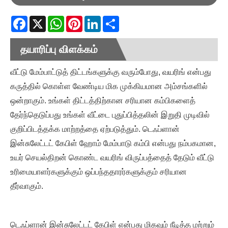
Facebook
X
WhatsApp
Pinterest
LinkedIn
Share
தயாரிப்பு விளக்கம்
வீட்டு மேம்பாட்டுத் திட்டங்களுக்கு வரும்போது, ​​​​வயரிங் என்பது
கருத்தில் கொள்ள வேண்டிய மிக முக்கியமான அம்சங்களில்
ஒன்றாகும். உங்கள் திட்டத்திற்கான சரியான கம்பிகளைத்
தேர்ந்தெடுப்பது உங்கள் வீட்டை புதுப்பித்தலின் இறுதி முடிவில்
குறிப்பிடத்தக்க மாற்றத்தை ஏற்படுத்தும். டெஃப்ளான்
இன்சுலேட்டட் கேபிள் ஹோம் மேம்பாடு கம்பி என்பது நம்பகமான,
உயர் செயல்திறன் கொண்ட வயரிங் விருப்பத்தைத் தேடும் வீட்டு
உரிமையாளர்களுக்கும் ஒப்பந்ததாரர்களுக்கும் சரியான
தீர்வாகும்.
டெஃப்ளான் இன்சுலேட்டட் கேபிள் என்பது மிகவும் நீடித்த மற்றும்