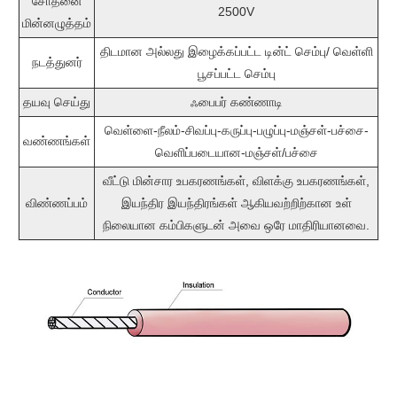
சோதனை
2500V
மின்னழுத்தம்
திடமான அல்லது இழைக்கப்பட்ட டின்ட் செம்பு/ வெள்ளி
நடத்துனர்
பூசப்பட்ட செம்பு
தயவு செய்து
ஃபைபர் கண்ணாடி
வெள்ளை-நீலம்-சிவப்பு-கருப்பு-பழுப்பு-மஞ்சள்-பச்சை-
வண்ணங்கள்
வெளிப்படையான-மஞ்சள்/பச்சை
வீட்டு மின்சார உபகரணங்கள், விளக்கு உபகரணங்கள்,
விண்ணப்பம்
இயந்திர இயந்திரங்கள் ஆகியவற்றிற்கான உள்
நிலையான கம்பிகளுடன் அவை ஒரே மாதிரியானவை.