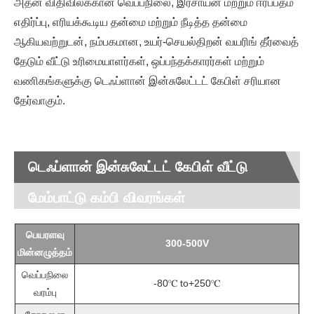
அதன் விதிவிலக்கான வெப்பநிலை, இரசாயன மற்றும் ஈரப்பதம்
எதிர்ப்பு, எரியக்கூடிய தன்மை மற்றும் நீடித்த தன்மை
ஆகியவற்றுடன், நம்பகமான, உயர்-செயல்திறன் வயரிங் தீர்வைத்
தேடும் வீட்டு உரிமையாளர்கள், ஒப்பந்தக்காரர்கள் மற்றும்
வணிகங்களுக்கு டெஃப்ளான் இன்சுலேட்டட் கேபிள் சரியான
தேர்வாகும்.
டெஃப்ளான் இன்சுலேட்டட் கேபிள் வீட்டு
மேம்பாட்டு கம்பி விவரங்கள்
பெயரளவு
300-500V
மின்னழுத்தம்
வெப்பநிலை
-80℃ to+250℃
வரம்பு