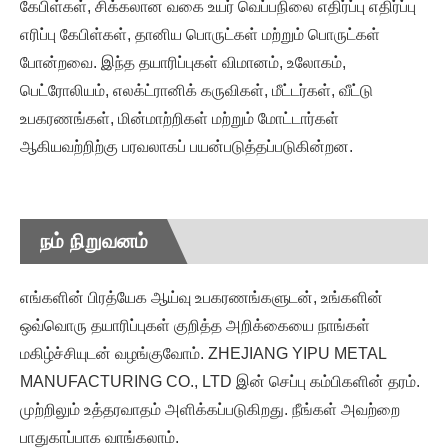
கேபிள்கள், சிக்கலான வகை உயர் வெப்பநிலை எதிர்ப்பு எதிர்ப்பு
எரிப்பு கேபிள்கள், தானிய பொருட்கள் மற்றும் பொருட்கள்
போன்றவை. இந்த தயாரிப்புகள் விமானம், உலோகம்,
பெட்ரோலியம், எலக்ட்ரானிக் கருவிகள், மீட்டர்கள், வீட்டு
உபகரணங்கள், மின்மாற்றிகள் மற்றும் மோட்டார்கள்
ஆகியவற்றிற்கு பரவலாகப் பயன்படுத்தப்படுகின்றன.
நம் நிறுவனம்
எங்களின் பிரத்யேக ஆய்வு உபகரணங்களுடன், உங்களின்
ஒவ்வொரு தயாரிப்புகள் குறித்த அறிக்கையை நாங்கள்
மகிழ்ச்சியுடன் வழங்குவோம். ZHEJIANG YIPU METAL
MANUFACTURING CO., LTD இன் செப்பு கம்பிகளின் தரம்.
முற்றிலும் உத்தரவாதம் அளிக்கப்படுகிறது. நீங்கள் அவற்றை
பாதுகாப்பாக வாங்கலாம்.