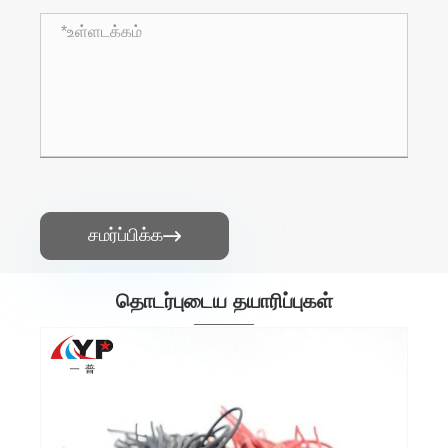
சமர்ப்பிக்க

தொடர்புடைய தயாரிப்புகள்