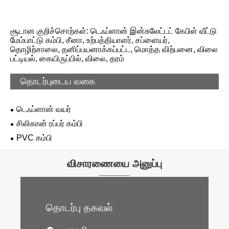
சூடான குறிச்சொற்கள்: டெஃப்ளான் இன்சுலேட்டட் கேபிள் வீட்டு
மேம்பாட்டு கம்பி, சீனா, உற்பத்தியாளர், சப்ளையர்,
தொழிற்சாலை, தனிப்பயனாக்கப்பட்ட, மொத்த விற்பனை, விலை
பட்டியல், கையிருப்பில், விலை, தரம்
தொடர்புடைய வகை
டெஃப்ளான் வயர்
சிலிகான் ரப்பர் கம்பி
PVC கம்பி
விசாரணையை அனுப்பு
தொடர்பு தகவல்